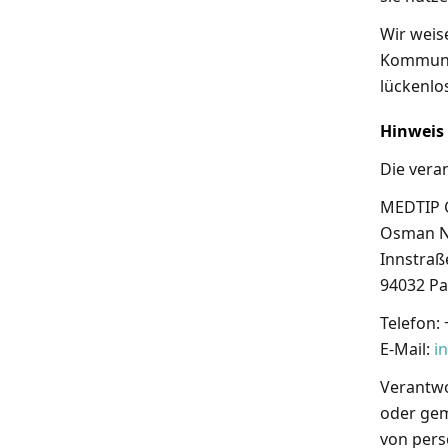
Wir weise
Kommunik
lückenlos
Hinweis 
Die veran
MEDTIP
Osman N
Innstraß
94032 P
Telefon:
E-Mail:
i
Verantwor
oder gem
von pers