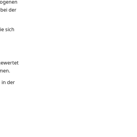
zogenen
bei der
e sich
gewertet
men.
 in der