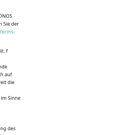
IONOS
n Sie der
/terms-
t. f
nde
ch auf
eit die
 im Sinne
ung des