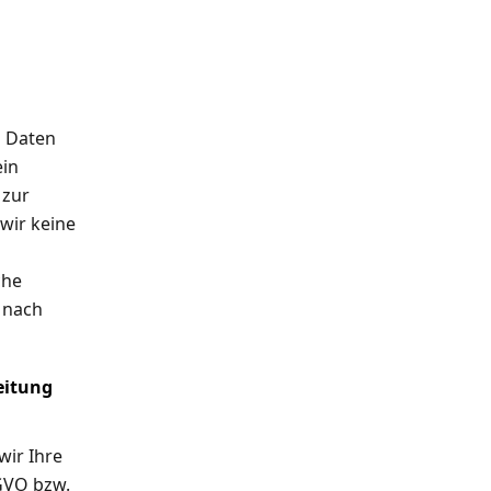
n Daten
ein
 zur
wir keine
che
 nach
eitung
wir Ihre
GVO bzw.