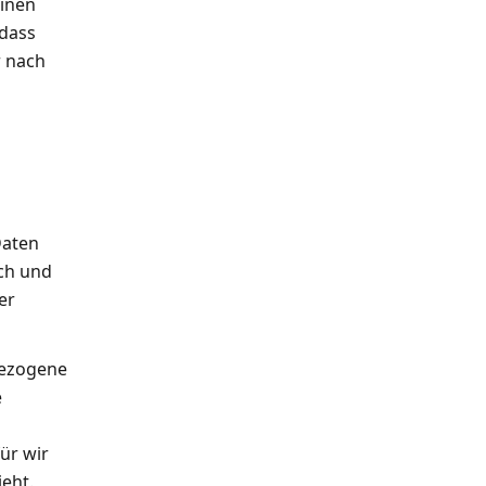
einen
 dass
 nach
Daten
ch und
er
bezogene
e
ür wir
eht.