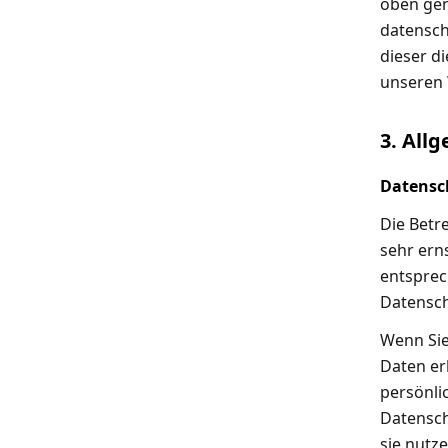
oben gen
datensch
dieser d
unseren 
3. All
Datensc
Die Betr
sehr ern
entsprec
Datensch
Wenn Sie
Daten er
persönli
Datensch
sie nutz