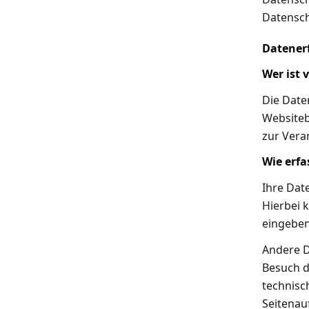
Datensch
Datenerf
Wer ist 
Die Date
Websiteb
zur Vera
Wie erfa
Ihre Dat
Hierbei k
eingeben
Andere D
Besuch d
technisc
Seitenauf