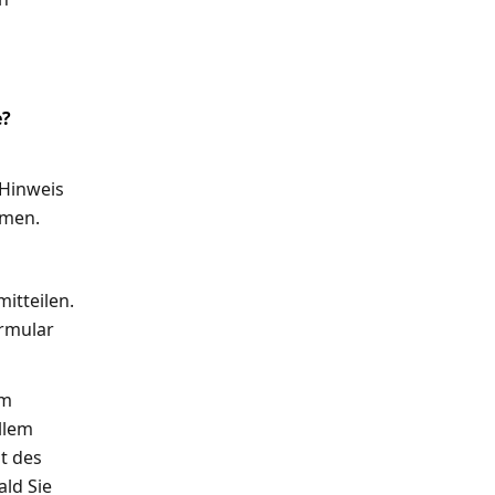
e?
„Hinweis
hmen.
itteilen.
ormular
im
llem
t des
ald Sie