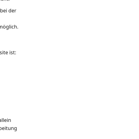
bei der
möglich.
te ist:
llein
beitung