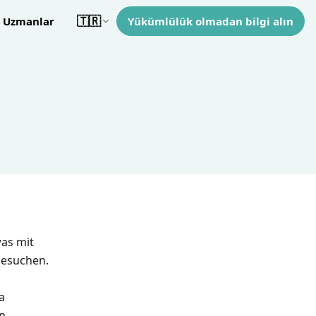
🇹🇷
Uzmanlar
Yükümlülük olmadan bilgi alın
Turkce
as mit
besuchen.
a
n