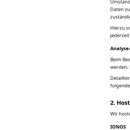
Umstände
Daten zu
zuständi
Hierzu s
jederzei
Analyse-
Beim Bes
werden. 
Detailli
folgende
2. Hos
Wir host
IONOS