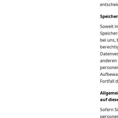
entschei
Speiche
Soweit i
Speicher
bei uns, 
berechti
Datenver
anderen 
personen
Aufbewah
Fortfall 
Allgeme
auf dies
Sofern Si
personen