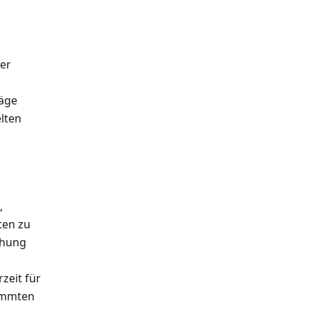
der
räge
lten
,
ten zu
chung
zeit für
timmten