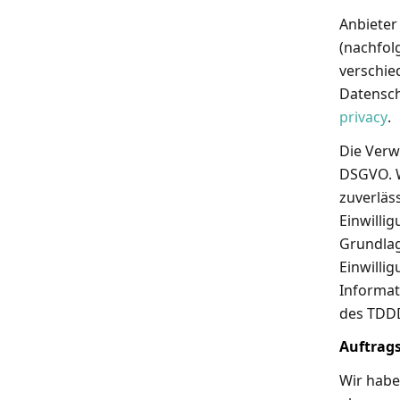
Anbieter
(nachfol
verschie
Datensc
privacy
.
Die Verw
DSGVO. W
zuverläs
Einwilli
Grundlag
Einwilli
Informat
des TDDD
Auftrag
Wir habe