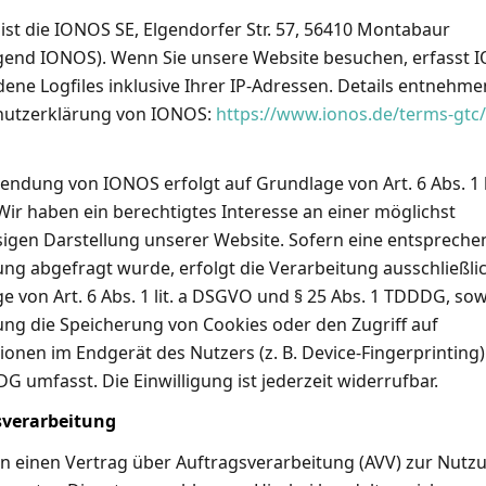
 ist die IONOS SE, Elgendorfer Str. 57, 56410 Montabaur
gend IONOS). Wenn Sie unsere Website besuchen, erfasst 
dene Logfiles inklusive Ihrer IP-Adressen. Details entnehme
hutzerklärung von IONOS:
https://www.ionos.de/terms-gtc
endung von IONOS erfolgt auf Grundlage von Art. 6 Abs. 1 li
ir haben ein berechtigtes Interesse an einer möglichst
sigen Darstellung unserer Website. Sofern eine entspreche
gung abgefragt wurde, erfolgt die Verarbeitung ausschließli
e von Art. 6 Abs. 1 lit. a DSGVO und § 25 Abs. 1 TDDDG, sow
gung die Speicherung von Cookies oder den Zugriff auf
ionen im Endgerät des Nutzers (z. B. Device-Fingerprinting)
G umfasst. Die Einwilligung ist jederzeit widerrufbar.
sverarbeitung
n einen Vertrag über Auftragsverarbeitung (AVV) zur Nutz