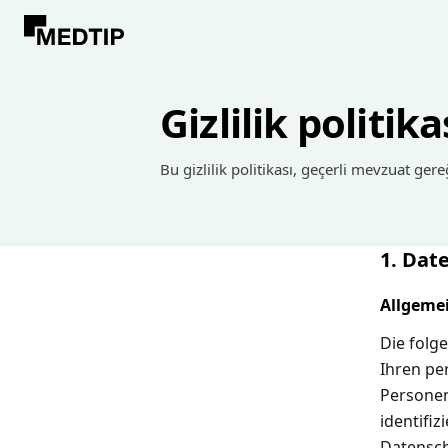
Gizlilik politika
Bu gizlilik politikası, geçerli mevzuat ge
1. Dat
Allgeme
Die folg
Ihren pe
Personen
identifi
Datensch