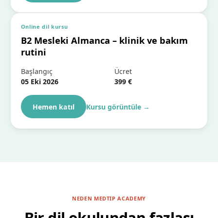
Online dil kursu
B2 Mesleki Almanca – klinik ve bakım
rutini
Başlangıç
Ücret
05 Eki 2026
399 €
Hemen katıl
Kursu görüntüle
→
NEDEN MEDTIP ACADEMY
Bir dil okulundan fazlası