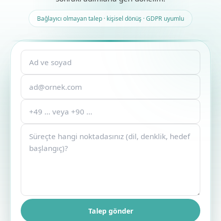
Bağlayıcı olmayan talep · kişisel dönüş · GDPR uyumlu
Lead formu
Ad Soyad
E-posta
Telefon
Mesaj
Talep gönder