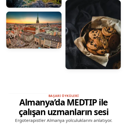
BAŞARI ÖYKÜLERI
Almanya’da MEDTIP ile
çalışan uzmanların sesi
İlk hafta çok düzenliydi: eve
yerleşme, ilk nöbette takımla
Ergoterapistler Almanya yolculuklarını anlatıyor.
tanışma ve MEDTIP’ten ara;