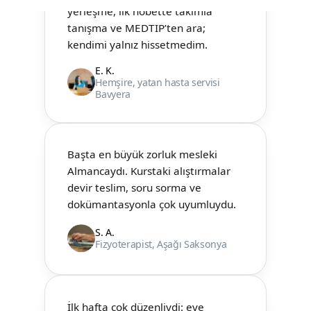
kendimi yalnız hissetmedim.
E. K.
Hemşire, yatan hasta servisi
Bavyera
Başta en büyük zorluk mesleki
Almancaydı. Kurstaki alıştırmalar
devir teslim, soru sorma ve
dokümantasyonla çok uyumluydu.
S. A.
Fizyoterapist, Aşağı Saksonya
İlk hafta çok düzenliydi: eve
yerleşme, ilk nöbette takımla
tanışma ve MEDTIP’ten ara;