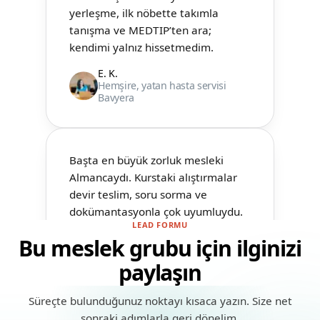
kendimi yalnız hissetmedim.
E. K.
Hemşire, yatan hasta servisi
Bavyera
Başta en büyük zorluk mesleki
Almancaydı. Kurstaki alıştırmalar
devir teslim, soru sorma ve
dokümantasyonla çok uyumluydu.
S. A.
Fizyoterapist, Aşağı Saksonya
LEAD FORMU
Bu meslek grubu için ilginizi
paylaşın
Süreçte bulunduğunuz noktayı kısaca yazın. Size net
sonraki adımlarla geri dönelim.