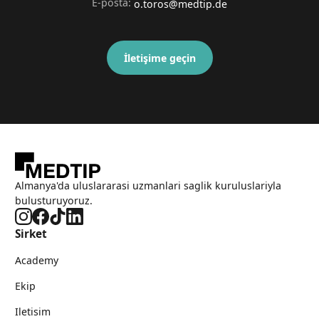
E-posta
:
o.toros@medtip.de
İletişime geçin
Almanya'da uluslararasi uzmanlari saglik kuruluslariyla
bulusturuyoruz.
Sirket
Academy
Ekip
Iletisim