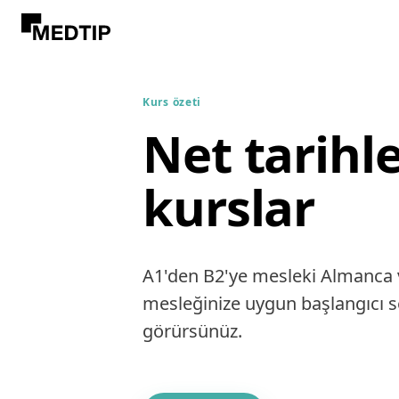
Kurs özeti
Net tarihle
kurslar
A1'den B2'ye mesleki Almanca v
mesleğinize uygun başlangıcı seç
görürsünüz.