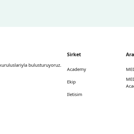
Sirket
Ara
kuruluslariyla bulusturuyoruz.
Academy
MED
ME
Ekip
Ac
Iletisim