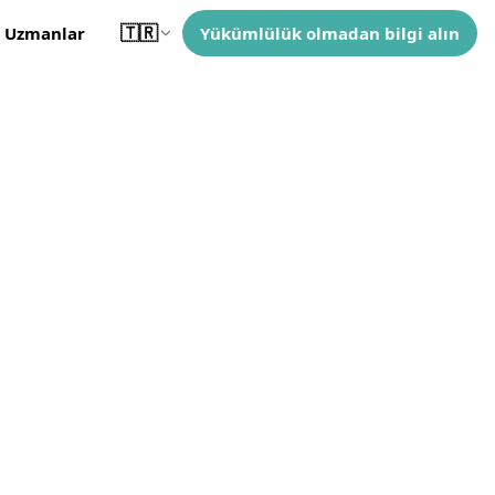
🇹🇷
Uzmanlar
Yükümlülük olmadan bilgi alın
Turkce