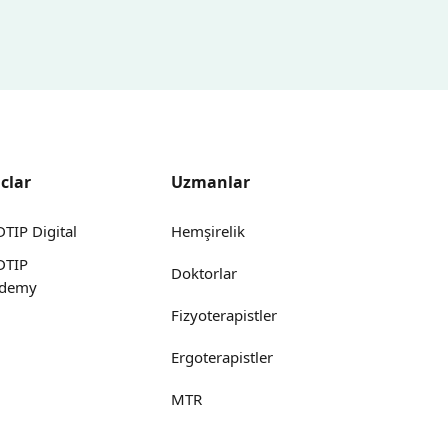
clar
Uzmanlar
TIP Digital
Hemşirelik
DTIP
Doktorlar
ademy
Fizyoterapistler
Ergoterapistler
MTR