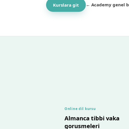
← Academy genel b
Kurslara git
Online dil kursu
Almanca tibbi vaka
gorusmeleri